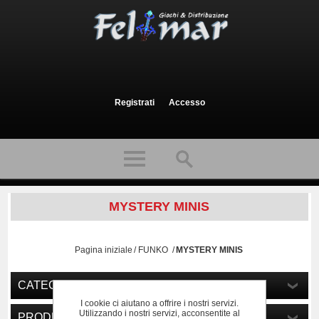
Registrati
Accesso
MYSTERY MINIS
Pagina iniziale
/
FUNKO
/
MYSTERY MINIS
CATEGORIE
I cookie ci aiutano a offrire i nostri servizi.
Utilizzando i nostri servizi, acconsentite al
PRODUTTORI