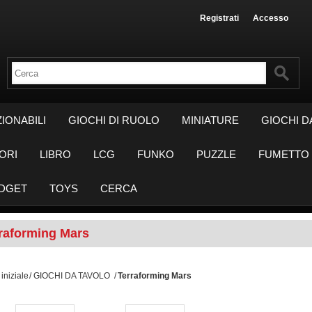
Registrati
Accesso
IONABILI
GIOCHI DI RUOLO
MINIATURE
GIOCHI D
ORI
LIBRO
LCG
FUNKO
PUZZLE
FUMETTO
DGET
TOYS
CERCA
raforming Mars
iniziale
/
GIOCHI DA TAVOLO
/
Terraforming Mars